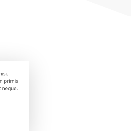
isi.
m primis
it neque,