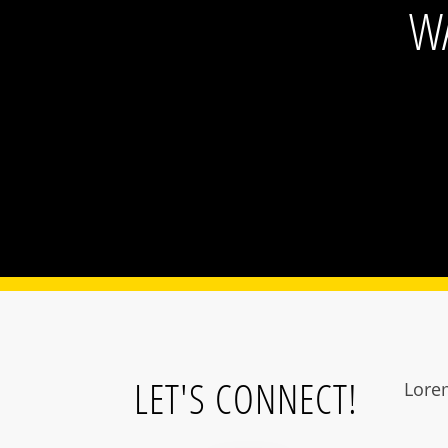
WA
LET'S CONNECT!
Lore