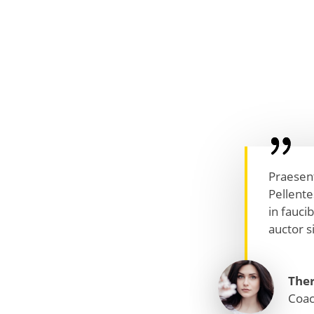
Praesent
Pellente
in fauci
auctor s
The
Coa