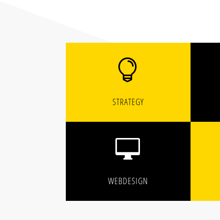

STRATEGY

WEBDESIGN